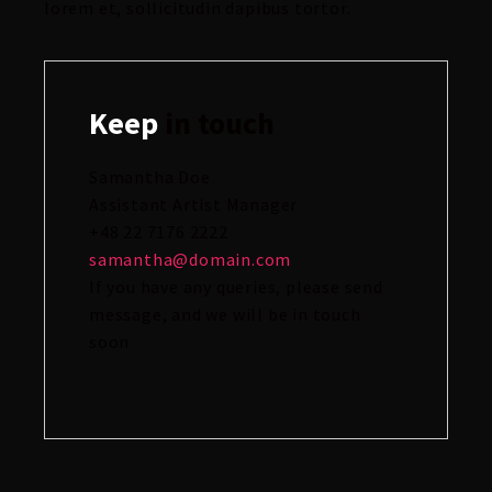
lorem et, sollicitudin dapibus tortor.
Keep
in touch
Samantha Doe
Assistant Artist Manager
+48 22 7176 2222
samantha@domain.com
If you have any queries, please send
message, and we will be in touch
soon