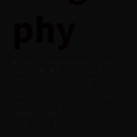
phy
MAECENAS SEMPER IMPERDIET EUISMOD.
DONEC TEMPOR ERAT VEL SCELERISQUE
TINCIDUNT. SED SAGITTIS PURUS ORCI, EU
AUCTOR LECTUS PLACERAT VEL. NUNC
IMPERDIET TINCIDUNT VOLUTPAT. DUIS AC
SEMPER PURUS. NUNC MAURIS MAGNA,
ORNARE AT LOREM ET, SOLLICITUDIN
DAPIBUS TORTOR.