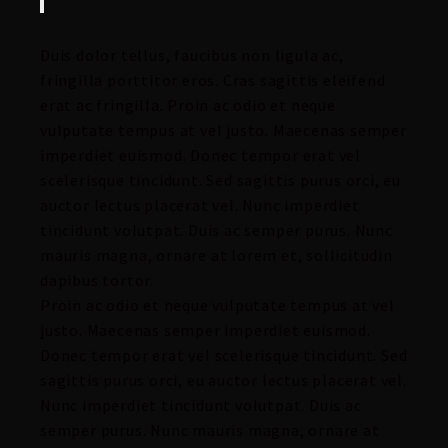
Duis dolor tellus, faucibus non ligula ac,
fringilla porttitor eros. Cras sagittis eleifend
erat ac fringilla. Proin ac odio et neque
vulputate tempus at vel justo. Maecenas semper
imperdiet euismod. Donec tempor erat vel
scelerisque tincidunt. Sed sagittis purus orci, eu
auctor lectus placerat vel. Nunc imperdiet
tincidunt volutpat. Duis ac semper purus. Nunc
mauris magna, ornare at lorem et, sollicitudin
dapibus tortor.
Proin ac odio et neque vulputate tempus at vel
justo. Maecenas semper imperdiet euismod.
Donec tempor erat vel scelerisque tincidunt. Sed
sagittis purus orci, eu auctor lectus placerat vel.
Nunc imperdiet tincidunt volutpat. Duis ac
semper purus. Nunc mauris magna, ornare at