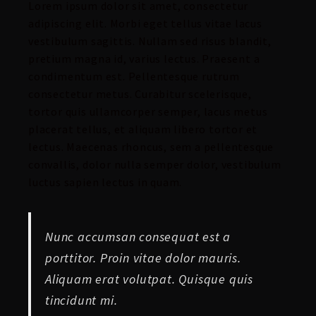
Lorem ipsum dolor sit amet, consectetur
adipiscing elit. Morbi eget tellus vitae lacus
vestibulum sagittis. Nullam sed risus blandit,
pretium magna id, varius lectus. Praesent a
condimentum est. Pellentesque rutrum
consectetur metus. Curabitur scelerisque,
tortor quis ullamcorper semper, lacus metus
placerat tellus, et aliquam libero tortor et
lectus. Maecenas rhoncus, sem a pellentesque
convallis, dolor nulla semper dolor, vestibulum
luctus sapien lectus in quam.
Nunc accumsan consequat est a
porttitor. Proin vitae dolor mauris.
Aliquam erat volutpat. Quisque quis
tincidunt mi.